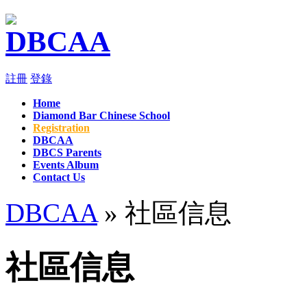
註冊
登錄
Home
Diamond Bar Chinese School
Registration
DBCAA
DBCS Parents
Events Album
Contact Us
DBCAA
» 社區信息
社區信息