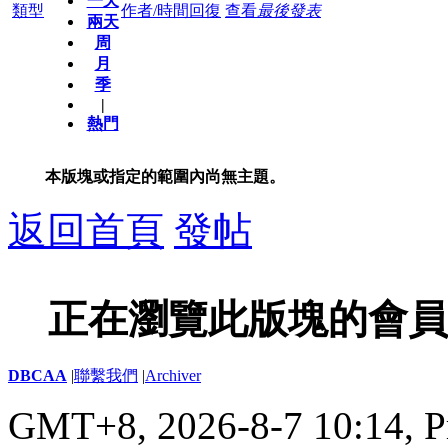
一天
類型
作者/時間
回復
查看
最後發表
兩天
周
月
季
|
熱門
本版塊或指定的範圍內尚無主題。
返回首頁
發帖
正在瀏覽此版塊的會員
DBCAA
|
聯繫我們
|
Archiver
GMT+8, 2026-8-7 10:14,
P