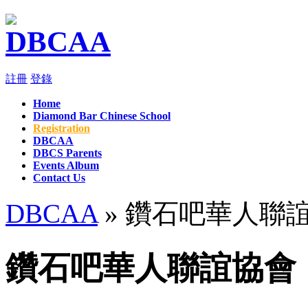
註冊
登錄
Home
Diamond Bar Chinese School
Registration
DBCAA
DBCS Parents
Events Album
Contact Us
DBCAA
» 鑽石吧華人聯
鑽石吧華人聯誼協會