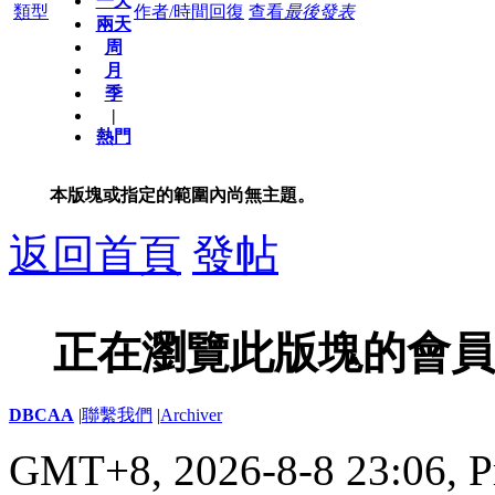
一天
類型
作者/時間
回復
查看
最後發表
兩天
周
月
季
|
熱門
本版塊或指定的範圍內尚無主題。
返回首頁
發帖
正在瀏覽此版塊的會員
DBCAA
|
聯繫我們
|
Archiver
GMT+8, 2026-8-8 23:06,
P