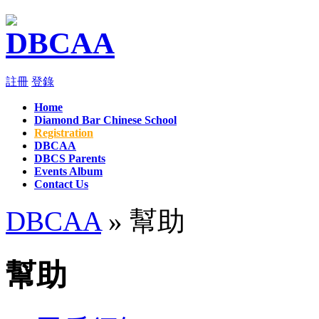
註冊
登錄
Home
Diamond Bar Chinese School
Registration
DBCAA
DBCS Parents
Events Album
Contact Us
DBCAA
» 幫助
幫助