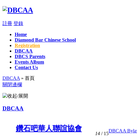
註冊
登錄
Home
Diamond Bar Chinese School
Registration
DBCAA
DBCS Parents
Events Album
Contact Us
DBCAA
» 首頁
關閉邊欄
DBCAA
鑽石吧華人聯誼協會
DBCAA Bylaw (
14
/ 15