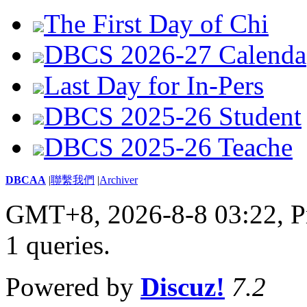
The First Day of Chi
DBCS 2026-27 Calenda
Last Day for In-Pers
DBCS 2025-26 Student
DBCS 2025-26 Teache
DBCAA
|
聯繫我們
|
Archiver
GMT+8, 2026-8-8 03:22,
P
1 queries
.
Powered by
Discuz!
7.2