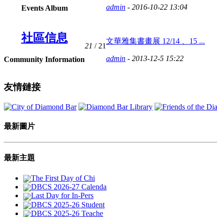
admin
- 2016-10-22 13:04
Events Album
社區信息
文華雅集書畫展 12/14 、15 ...
21
/ 21
admin
- 2013-12-5 15:22
Community Information
友情鏈接
最新圖片
最新主題
The First Day of Chi
DBCS 2026-27 Calenda
Last Day for In-Pers
DBCS 2025-26 Student
DBCS 2025-26 Teache