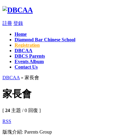
註冊
登錄
Home
Diamond Bar Chinese School
Registration
DBCAA
DBCS Parents
Events Album
Contact Us
DBCAA
» 家長會
家長會
[
24
主題 / 0 回復 ]
RSS
版塊介紹: Parents Group