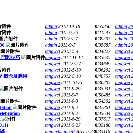
admin
2018-10-18
0
/
55850
admin
20
admin
2015-9-26
0
/
41543
admin
20
admin
2013-9-27
0
/
39303
admin
20
30
admin
2013-9-7
0
/
35687
admin
20
tangwei
2013-5-4
0
/
34827
tangwei
入門和技巧
tangwei
2012-11-14
0
/
35635
tangwei
tangwei
2012-9-27
0
/
34649
tangwei
tangwei
2012-5-10
0
/
36262
tangwei
療的概念及應用
tangwei
2012-5-10
0
/
40757
tangwei
tangwei
2011-10-21
0
/
36205
tangwei
tangwei
2011-9-29
0
/
35931
tangwei
tangwei
2011-9-7
0
/
58485
tangwei
tangwei
2011-9-3
0
/
54302
tangwei
tation
tangwei
2011-9-2
0
/
37861
tangwei
elebration
tangwei
2011-9-2
0
/
35634
tangwei
座
tangwei
2011-6-29
0
/
37617
tangwei
11)
tangwei
2011-5-27
0
/
35186
tangwei
感想
tammyhuang20
2011-5-23
0
/
35116
tammyhu