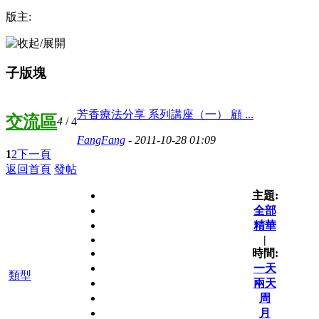
版主:
子版塊
芳香療法分享 系列講座（一） 顧 ...
交流區
4
/ 4
FangFang
- 2011-10-28 01:09
1
2
下一頁
返回首頁
發帖
主題:
全部
精華
|
時間:
一天
類型
兩天
周
月