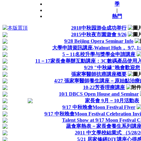
季
|
熱門
2018中秋园游会成功举行
2015中秋夜市園遊會 9/26
9/28 Beijing Opera Seminar Info
大學申請資訊講座-Walnut High， 9/7, 1:
5－11名校升學与獎學金申請講座
11－17家長會舉辦互動講座：3C數碼產品使用
9/29 "中秋緣"晚會歡迎您
張家寧醫師抗癌講座概要
4/27 張家寧醫師養生講座－原始點治
10-22芳香理療講座
10/1 DBCS Open House and Seminar
家長會 9月－10月活動表
9/17 中秋晚會Moon Festival Flyer
9/17 中秋晚會Moon Festival Celebration Invi
Talent Show at 9/17 Moon Festival C
蔬食寒熱表－家長會養生系列講
2011 中文學校結業式 （5/28/20
5/21 居家修繕DIY講座心得