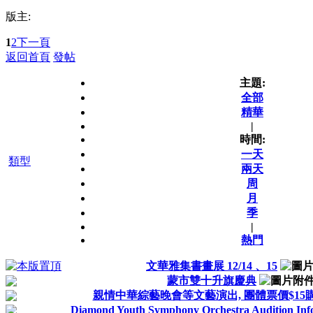
版主:
1
2
下一頁
返回首頁
發帖
主題:
全部
精華
|
時間:
一天
類型
兩天
周
月
季
|
熱門
文華雅集書畫展 12/14 、15
蒙市雙十升旗慶典
親情中華綜藝晚會等文藝演出, 團體票價$15購買 
Diamond Youth Symphony Orchestra Audition Inf