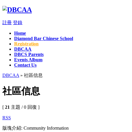
註冊
登錄
Home
Diamond Bar Chinese School
Registration
DBCAA
DBCS Parents
Events Album
Contact Us
DBCAA
» 社區信息
社區信息
[
21
主題 / 0 回復 ]
RSS
版塊介紹: Community Information