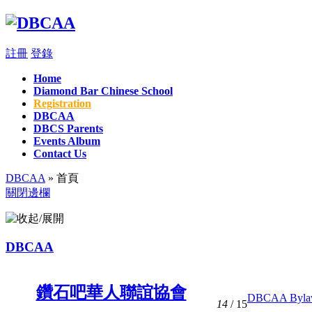
註冊
登錄
Home
Diamond Bar Chinese School
Registration
DBCAA
DBCS Parents
Events Album
Contact Us
DBCAA
» 首頁
關閉邊欄
DBCAA
鑽石吧華人聯誼協會
DBCAA Bylaw (
14
/ 15