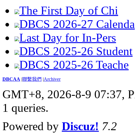
The First Day of Chi
DBCS 2026-27 Calenda
Last Day for In-Pers
DBCS 2025-26 Student
DBCS 2025-26 Teache
DBCAA
|
聯繫我們
|
Archiver
GMT+8, 2026-8-9 07:37,
P
1 queries
.
Powered by
Discuz!
7.2